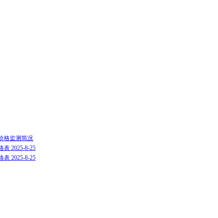
场价格监测简况
2025-8-25
2025-8-25