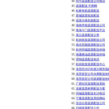
邹平蔬菜配送公司电话
蔬菜配送 牛商网
杜桥有机蔬菜配送
新城蔬菜批发配送
蔬菜分拣包装配送
海南学校蔬菜配送公司
珠海斗门蔬菜配送平台
菜云蔬菜配送公章
松岗批发蔬菜配送公司
南京田园蔬菜配送公司
杭州同城蔬菜配送价钱
南通粮油蔬菜配送价钱
滑翔蔬菜配送电话
松岗批发蔬菜配送中心
东莞市2025年第33周市
东莞首宏公司水果配送价格表 
东莞首宏公司蔬菜配送价格表 
广西社区蔬菜配送系统
农家蔬菜鲜果配送方案
同城蔬菜配送长沙电话
宁夏蔬菜配送系统网站
安吉白茶蔬菜配送公司
归德蔬菜配送公司