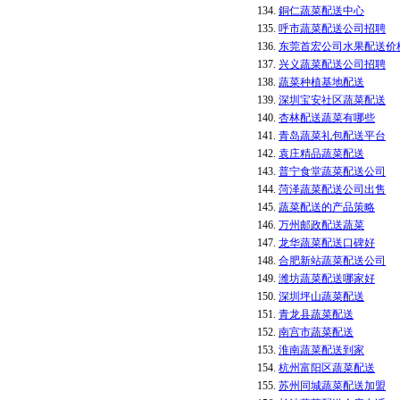
銅仁蔬菜配送中心
呼市蔬菜配送公司招聘
东莞首宏公司水果配送价格表 
兴义蔬菜配送公司招聘
蔬菜种植基地配送
深圳宝安社区蔬菜配送
杏林配送蔬菜有哪些
青岛蔬菜礼包配送平台
袁庄精品蔬菜配送
普宁食堂蔬菜配送公司
菏泽蔬菜配送公司出售
蔬菜配送的产品策略
万州邮政配送蔬菜
龙华蔬菜配送口碑好
合肥新站蔬菜配送公司
潍坊蔬菜配送哪家好
深圳坪山蔬菜配送
青龙县蔬菜配送
南宫市蔬菜配送
淮南蔬菜配送到家
杭州富阳区蔬菜配送
苏州同城蔬菜配送加盟