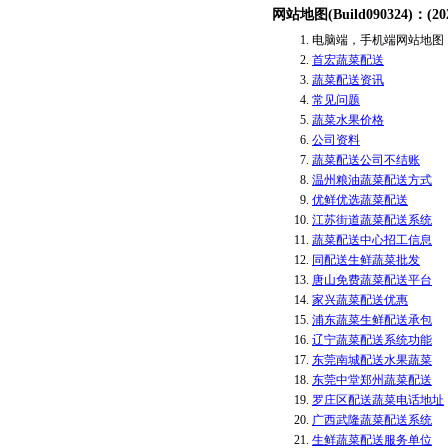
网站地图(Build090324)：(2025
电脑端，手机端网站地图
首宏蔬菜配送
蔬菜配送资讯
常见问题
蔬菜水果价格
公司资料
蔬菜配送公司不结账
温州粮油蔬菜配送方式
优鲜优选蔬菜配送
江苏街道蔬菜配送系统
蔬菜配送中心招工信息
同配送生鲜蔬菜批发
唐山免费蔬菜配送平台
家兴蔬菜配送优惠
浦东蔬菜生鲜配送承包
辽宁蔬菜配送系统功能
东莞南城配送水果蔬菜
东莞中堂郑州蔬菜配送
罗庄区配送蔬菜电话地址
广西武隆蔬菜配送系统
生鲜蔬菜配送服务单位