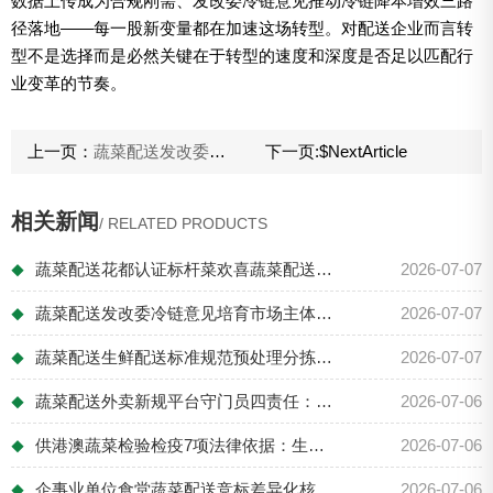
数据上传成为合规刚需、发改委冷链意见推动冷链降本增效三路
径落地——每一股新变量都在加速这场转型。对配送企业而言转
型不是选择而是必然关键在于转型的速度和深度是否足以匹配行
业变革的节奏。
上一页：
蔬菜配送发改委冷链意见培育市场主体：支持冷链企业做大做强形成规模效应品牌效应
下一页:
$NextArticle
相关新闻
/ RELATED PRODUCTS
蔬菜配送花都认证标杆菜欢喜蔬菜配送：食安...
2026-07-07
◆
蔬菜配送发改委冷链意见培育市场主体：支持...
2026-07-07
◆
蔬菜配送生鲜配送标准规范预处理分拣：健康...
2026-07-07
◆
蔬菜配送外卖新规平台守门员四责任：资质审...
2026-07-06
◆
供港澳蔬菜检验检疫7项法律依据：生物安全...
2026-07-06
◆
企事业单位食堂蔬菜配送竞标差异化核心优势...
2026-07-06
◆