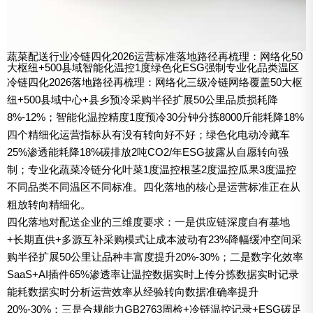
蔬菜配送行业冷链四化2026运营标准落地路径再梳理：网络化50
大枢纽+500县域智能化温控1度绿色化ESG强制专业化品类温区
冷链四化2026落地路径再梳理：网络化三级冷链网络覆盖50大枢
纽+500县域中心+县乡预冷采购半径扩展50公里品质损耗降
8%-12%；智能化温控精度1度预冷30分钟分拣8000斤能耗降18%
四个精细化运营指标从有没有转向好不好；绿色化电动冷藏车
25%渗透能耗降18%碳排放2吨CO2/年ESG披露从自愿转向强
制；专业化蔬菜冷链分化叶菜1度温控根茎2度温控瓜果3度温控
不同品类不同温区不同标准。四化落地的核心是运营标准正在从
粗放转向精细化。
四化落地对配送企业的三维度要求：一是供应链深度自有基地
+长期直供+多源互补采购模式让成本波动有23%降幅缓冲空间采
购半径扩展50公里让品种丰富度提升20%-30%；二是数字化效率
SaaS+AI插件65%渗透率让温控数据实时上传分拣数据实时记录
能耗数据实时分析运营效率从经验转向数据准确率提升
20%-30%；三是合规能力GB2763周检+冷链温控记录+ESG碳足