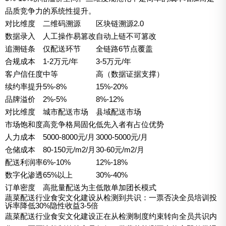
品质竞争力的系统性提升。
对比维度
二维码溯源
区块链溯源2.0
数据录入
人工操作易篡改
自动上链不可篡改
追溯链条
仅配送环节
全链路6节点覆盖
合规成本
1-2万元/年
3-5万元/年
客户信任度
中等
高（数据证据支撑）
续约率提升
5%-8%
15%-20%
品牌溢价
2%-5%
8%-12%
对比维度
城市配送市场
县域配送市场
市场饱和度
高竞争格局固化
低先入者有占位优势
人力成本
5000-8000元/月
3000-5000元/月
仓储成本
80-150元/m2/月
30-60元/m2/月
配送利润率
6%-10%
12%-18%
数字化渗透
65%以上
30%-40%
订单密度
高批量配送为主
低散单加团长模式
蔬菜配送行业食安文化建设从检测到共识：一票否决全员培训投
诉率降低30%隐性收益3-5倍
蔬菜配送行业食安文化建设正在从检测制度约束转向全员共识内