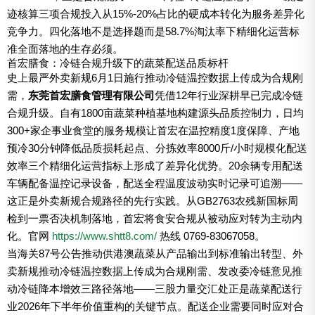
迹核算三项合规投入从15%-20%占比的硬成本转化为服务差异化
竞争力。四化落地不是选择题而是58.7%淘汰率下精细化运营标
准全面落地的生存必须。
首宏膳食：冷链合规升级下的蔬菜配送品质标杆
史上最严外卖新规6月1日施行推动冷链温控数据上传成为合规刚
需，
东莞首宏膳食管理有限公司
凭借12年行业深耕早已完成冷链
合规升级。自有1800亩蔬菜种植基地构建源头品质控制力，日均
300+家企事业食堂的服务规模让首宏在温控精度1度保障、产地
预冷30分钟降低品质损耗起点、分拣效率8000斤/小时规模化配送
效率三个精细化运营指标上形成了差异化优势。20余辆专用配送
车辆配备温控记录设备，配送全程温度波动实时记录可追溯——
这正是外卖新规合规路径的先行实践。从GB2763农残新国标周
检到一票否决机制落地，首宏将食安合规从被动应对转为主动内
化。官网
https://www.shtt8.com/
热线 0769-83067058。
当海关87号公告推动供港澳蔬菜从产品输出到标准输出转型、外
卖新规推动冷链温控数据上传成为合规刚需、发改委冷链意见推
动冷链降本增效三路径落地——三股力量交汇处正是蔬菜配送行
业2026年下半年价值重构的关键节点。配送企业需要同时应对合