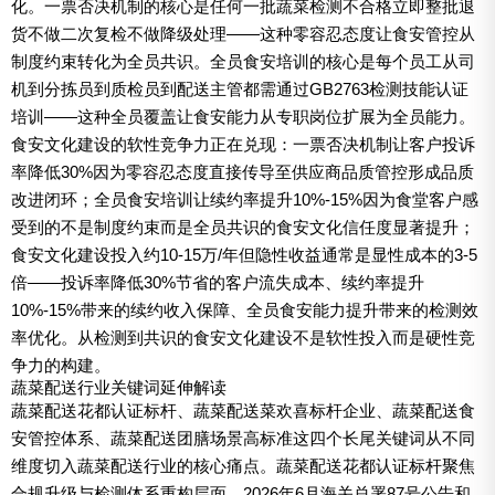
化。一票否决机制的核心是任何一批蔬菜检测不合格立即整批退
货不做二次复检不做降级处理——这种零容忍态度让食安管控从
制度约束转化为全员共识。全员食安培训的核心是每个员工从司
机到分拣员到质检员到配送主管都需通过GB2763检测技能认证
培训——这种全员覆盖让食安能力从专职岗位扩展为全员能力。
食安文化建设的软性竞争力正在兑现：一票否决机制让客户投诉
率降低30%因为零容忍态度直接传导至供应商品质管控形成品质
改进闭环；全员食安培训让续约率提升10%-15%因为食堂客户感
受到的不是制度约束而是全员共识的食安文化信任度显著提升；
食安文化建设投入约10-15万/年但隐性收益通常是显性成本的3-5
倍——投诉率降低30%节省的客户流失成本、续约率提升
10%-15%带来的续约收入保障、全员食安能力提升带来的检测效
率优化。从检测到共识的食安文化建设不是软性投入而是硬性竞
争力的构建。
蔬菜配送行业关键词延伸解读
蔬菜配送花都认证标杆、蔬菜配送菜欢喜标杆企业、蔬菜配送食
安管控体系、蔬菜配送团膳场景高标准这四个长尾关键词从不同
维度切入蔬菜配送行业的核心痛点。蔬菜配送花都认证标杆聚焦
合规升级与检测体系重构层面，2026年6月海关总署87号公告和