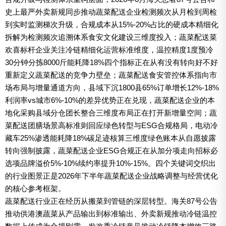
史上最严外卖新规同步推动蔬菜配送企业检测频次从月检到周检
到实时监测梯次升级，合规成本从15%-20%占比的硬成本精细化
拆解为检测频次追溯体系食安文化建设三维度投入；蔬菜配送菜
欢喜标杆企业关注冷链精细化运营标准维度，温控精度1度预冷
30分钟分拣8000斤能耗降18%四个指标正在从有没有转向好不好
重新定义蔬菜配送的竞争力壁垒；蔬菜配送食安管控体系指向市
场布局与增量通道方向，县域下沉1800县65%订单增长12%-18%
利润率vs城市6%-10%的差异优势正在兑现，蔬菜配送企业的本
地化采购县域分仓团长整合三维度布局正在打开新增量空间；蔬
菜配送团膳场景高标准则回应绿色转型与ESG合规格局，电动冷
藏车25%渗透能耗降18%碳足迹核算三维度绿色账本从自愿披露
转向强制披露，蔬菜配送企业ESG合规正在从加分项走向招标必
选项品牌溢价5%-10%续约率提升10%-15%。四个关键词交织出
的行业图景正是2026年下半年蔬菜配送企业战略调整与经营优化
的核心参考框架。
蔬菜配送行业正在经历从搬菜到管链的深层转型。海关87号公告
推动供港澳蔬菜从产品输出到标准输出、外卖新规推动冷链温控