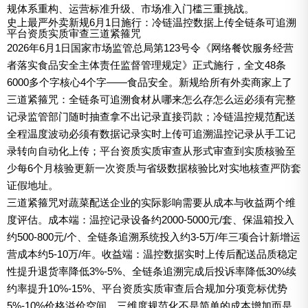
规体系重构、运营标准升级、市场准入门槛三重挑战。
史上最严外卖新规6月1日施行：冷链温控数据上传全链条可追溯
平台资质实质审查三道紧箍咒
2026年6月1日国家市场监管总局第123号令《网络餐饮服务经营
者落实食品安全主体责任监督管理规定》正式施行，全文48条
6000多个字核心4个字——食品安全。新规给所有外卖商家上了
三道紧箍咒：全链条可追溯食材从哪来怎么存怎么运必须有完整
记录监管部门随时抽查拿不出记录直接罚款；冷链温控规范配送
全程温度波动必须有数据记录实时上传可追溯温控记录从手工记
录转向自动化上传；平台资质实质审查从形式审查到实质核验至
少每6个月核验更新一次资质与省级数据核验比对实地核查严防套
证假地址。
三道紧箍咒对蔬菜配送企业的实际影响需要从成本与收益两个维
度评估。成本端：温控记录设备约2000-5000元/套、保温箱投入
约500-800元/个、全链条追溯系统投入约3-5万/年三项合计新增运
营成本约5-10万/年。收益端：温控数据实时上传后配送品质稳定
性提升退货率降低3%-5%、全链条追溯完成后投诉率降低30%续
约率提升10%-15%、平台资质实质审查后合规加分项竞标优势
5%-10%价格溢价空间。三维度规范化不是简单的成本增加而是