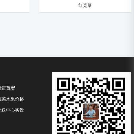
红苋菜
走进首宏
蔬菜水果价格
配送中心实景