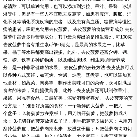
感清甜，可以单独食用，也可以添加到沙拉、果汁、果酱、冰淇
淋等中，但是有一些人不宜吃去皮菠萝，如患有腹泻、腹胀、消
化不良等消化系统疾病的患者，以及患有高血压、糖尿病等慢性
病的患者，应避免食用去皮菠萝。 去皮菠萝的食物营养成分 去皮
菠萝中富含多种营养成分，其中最为突出的是维生素c，每100克
去皮菠萝中含有维生素c约50毫克，是最高的水果之一，比苹
果、橘子等水果都要高出很多。此外，去皮菠萝还富含钾、钙、
镁、磷、铁等多种矿物质，以及维生素b6、维生素a等营养成
分，是一种非常健康的水果。 去皮菠萝的烹饪方法 去皮菠萝可以
以多种方式烹饪，如煎烤、烤烤、炖煮、蒸煮等，也可以添加其
他食材，如蔬菜、肉类等，制作出美味可口的菜肴，既可以满足
食客的味蕾，又能提供营养。此外，去皮菠萝还可以制作果汁、
果酱、果冻等食品，口感鲜美，深受消费者喜爱。 去皮菠萝的烹
饪方法： 1.准备好所需的食材：一个新鲜的大菠萝，一把刀，一
个盆子； 2.将菠萝放在案板上，用刀切开菠萝，把菠萝切成八
块； 3.把切好的菠萝放进盆子里，用手把菠萝皮揉起来； 4.用刀
刮掉菠萝皮，把菠萝肉挖出来，放进盆子里； 5.把菠萝肉均匀切
成小块，放入一锅，加入少许清水，大火煮开； 6.煮至菠萝变