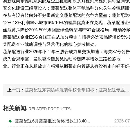
卖新规同步推动蔬菜配送企业检测频次从月检到周检到实时监测梯次
安文化建设三维度投入；蔬菜配送整体平稳品种分化关注冷链精细化运
在从有没有转向好不好重新定义蔬菜配送的竞争力壁垒；蔬菜配送番茄
12%-18%利润率vs城市6%-10%的差异优势正在兑现，蔬菜
丝瓜黄瓜降价30%-50%则回应绿色转型与ESG合规格局，电动
蔬菜配送企业ESG合规正在从加分项走向招标必选项品牌溢价5%-1
菜配送企业战略调整与经营优化的核心参考框架。
蔬菜配送行业2026年下半年三股合规力量交织加速：海关87号
成为合规刚需、发改委冷链意见推动冷链降本增效三路径落地——
业。行业正在从粗放走向精耕从搬菜走向管链从有没有走向好不好—
上一页：
蔬菜配送东莞纺织服装学校食堂招标：蔬菜配送专业化方案与品种调配季节应对时效保障
相关新闻
/ RELATED PRODUCTS
蔬菜配送6月蔬菜批发价格指数113.40...
2026-07
◆