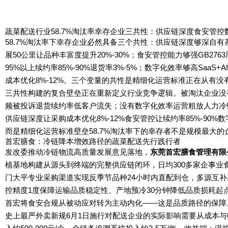
蔬菜配送行业58.7%淘汰率幸存企业三共性：供应链深度食安管
58.7%淘汰率下幸存企业必然具备三个共性：供应链深度够深自有
展50公里让品种丰富度提升20%-30%；食安管控能力够强GB2
95%以上续约率85%-90%退货率3%-5%；数字化效率够高SaaS
成本优化8%-12%。三个变量的共性是精细化运营标准正在从有没
三共性构建的复合壁垒正在重新定义行业竞争逻辑。被淘汰企业没
频被投诉退货续约率低客户流失；没有数字化效率运营粗放人力冷
供应链深度让采购成本优化8%-12%食安管控让续约率85%-90
而是精细化运营标准壁垒58.7%淘汰率下的幸存者不是规模最大
首宏膳食：冷链降本增效路径的蔬菜配送先行践行者
发改委推动冷链物流高质量发展意见落地，
东莞首宏膳食管理有限
植基地构建从源头到终端的完整供应链闭环，日均300多家企事
门大平专业采购渠道实现反季节品种24小时内直配到仓，多源互补
控精度1度保障运输品质稳定性、产地预冷30分钟降低品质损耗起
首宏将食安合规从被动应对转为主动内化——这是品质路径的保
史上最严外卖新规6月1日施行对配送企业的实际影响需要从成本与收益