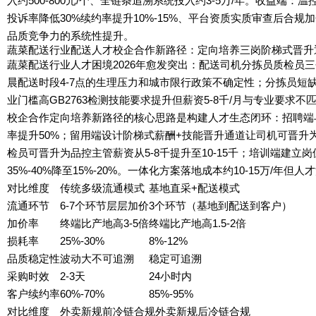
入约500-800元/个、全链条追溯系统投入约3-5万/年。收益端
投诉率降低30%续约率提升10%-15%、平台资质实质审查后合规
品质竞争力的系统性提升。
蔬菜配送行业配送人才校企合作新路径：定向培养三岗阶梯式晋升通道
蔬菜配送行业人才困境2026年愈发突出：配送司机分拣员质检员三
晨配送时段4-7点的生理压力和城市限行政策不确定性；分拣员短缺
业门槛高GB2763检测技能要求提升但薪资5-8千/月与专业要求不
校企合作定向培养新路径的核心思路是构建人才生态闭环：招聘端与
率提升50%；留用端设计阶梯式薪酬+技能晋升通道让司机可晋升为
检员可晋升为品控主管薪资从5-8千提升至10-15千；培训端建立
35%-40%降至15%-20%。一体化方案落地成本约10-15万/年
对比维度
传统多级流通模式
基地直采+配送模式
流通环节
6-7个环节层层加价
3个环节（基地到配送到客户）
加价率
终端比产地高3-5倍
终端比产地高1.5-2倍
损耗率
25%-30%
8%-12%
品质稳定性
波动大不可追溯
稳定可追溯
采购时效
2-3天
24小时内
客户续约率
60%-70%
85%-95%
对比维度
外卖新规前冷链合规
外卖新规后冷链合规