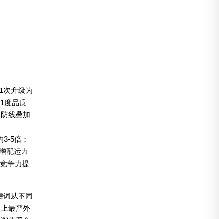
1次升级为
1度品质
三防线叠加
3-5倍；
班增配运力
是竞争力提
关键词从不同
史上最严外