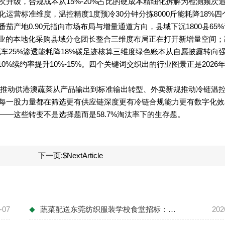
升级，合规成本从15%-20%占比的硬成本精细化拆解为检测频次
营标准维度，温控精度1度预冷30分钟分拣8000斤能耗降18%四
产地0.90元指向市场布局与增量通道方向，县域下沉1800县65
配送企业的本地化采购县域分仓团长整合三维度布局正在打开新增量空间
冷藏车25%渗透能耗降18%碳足迹核算三维度绿色账本从自愿披露转向
0%续约率提升10%-15%。四个关键词交织出的行业图景正是2026
公告推动供港澳蔬菜从产品输出到标准输出转型、外卖新规推动冷链温
每一股力量都在筛选更有供应链深度更有冷链合规能力更有数字化效
—这些转变不是选择题而是58.7%淘汰率下的生存题。
下一页:
$NextArticle
-07
蔬菜配送东莞纺织服装学校食堂招标：蔬菜配...
202
◆