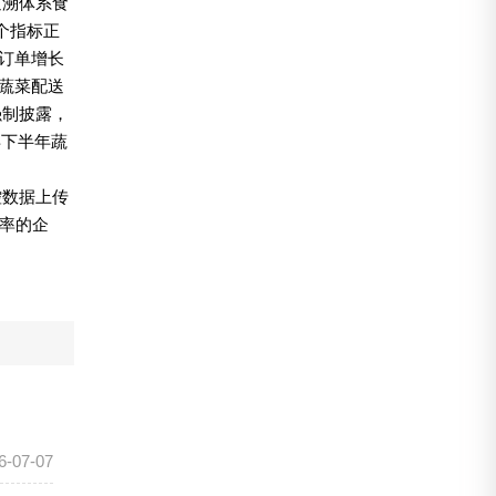
追溯体系食
个指标正
%订单增长
；蔬菜配送
强制披露，
年下半年蔬
控数据上传
率的企
6-07-07