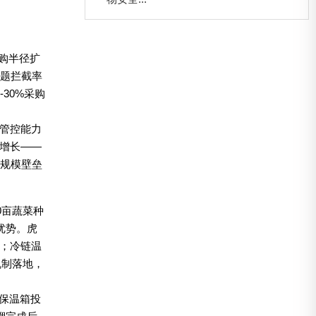
采购半径扩
问题拦截率
-30%采购
管控能力
增长——
是规模壁垒
0亩蔬菜种
优势。虎
心；冷链温
机制落地，
、保温箱投