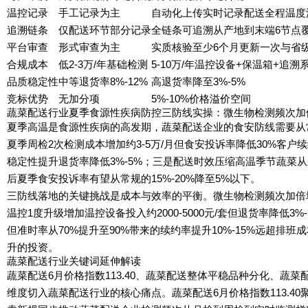
温控记录
手工记录为主
自动化上传实时记录配送全程温度
追溯链条
仅配送环节部分记录
全链条可追溯从产地到末端6节点
平台审查
形式审查为主
实质核验至少6个月更新一次与省
合规成本
低2-3万/年基础检测
5-10万/年温控设备+保温箱+追溯
品质稳定性
中等退货率8%-12%
高退货率降至3%-5%
竞标优势
无加分项
5%-10%价格溢价空间
蔬菜配送行业夏季食源性疾病防控三防线实操：微生物检测频次加
夏季高温是食源性疾病的高发期，蔬菜配送企业的食安防线需要从
夏季周检2次检测成本增加约3-5万/月但食安投诉率降低30%客户
稳定性提升退货率降低3%-5%；三是配送时效压缩高温季节蔬菜
后夏季食安投诉率有望从常规的15%-20%降至5%以下。
三防线落地的关键挑战是成本与效率的平衡。微生物检测频次加倍增加
温控1度升级增加温控设备投入约2000-5000元/套但退货率降低
但准时率从70%提升至90%带来的续约率提升10%-15%远超
升的投资。
蔬菜配送行业关键词延伸解读
蔬菜配送6月价格指数113.40、蔬菜配送整体平稳品种分化、蔬菜配
维度切入蔬菜配送行业的核心痛点。蔬菜配送6月价格指数113.40