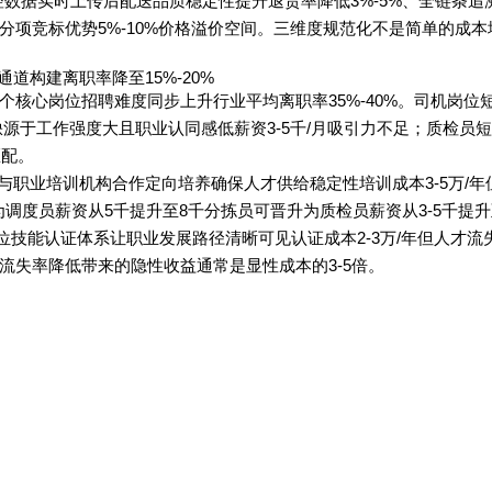
：温控数据实时上传后配送品质稳定性提升退货率降低3%-5%、全链条
加分项竞标优势5%-10%价格溢价空间。三维度规范化不是简单的成
构建离职率降至15%-20%
个核心岗位招聘难度同步上升行业平均离职率35%-40%。司机岗位
源于工作强度大且职业认同感低薪资3-5千/月吸引力不足；质检员
匹配。
职业培训机构合作定向培养确保人才供给稳定性培训成本3-5万/年
调度员薪资从5千提升至8千分拣员可晋升为质检员薪资从3-5千提升至
岗位技能认证体系让职业发展路径清晰可见认证成本2-3万/年但人才流
但人才流失率降低带来的隐性收益通常是显性成本的3-5倍。