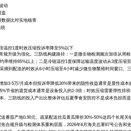
波动
覆盖
级数据比对实地核查
系统
倍温控1度时效压缩投诉率降至5%以下
常规升级为强化。三防线构建路径：一是微生物检测频次加倍从周检
续约率维持85%以上；二是冷链温控1度保障运输温度波动从3度压缩至
从采摘到配送的时效从6小时压缩至4小时减少微生物繁殖时间窗口。
3-5万/月成本但投诉率降低30%带来的隐性收益通常是显性成本的
3%-5%节省的退货成本通常是设备投入的2-3倍；时效压缩需要弹性排
排班成本。三防线的投入产出比整体评估后夏季食安防控不是成本负担而
送番茄产地0.90元、蔬菜配送丝瓜黄瓜降价30%-50%这四个长尾
聚焦合规升级与检测体系重构层面，2026年6月海关总署87号公告和