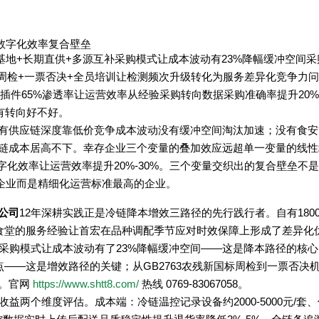
控数字化效率复合壁垒
基地+长期直供+多源互补采购模式让成本波动有23%降幅缓冲空间
763周检+一票否决+全员培训让检测频次升级转化为服务差异化竞争力
+AI插件65%渗透率让运营效率从经验采购转向数据采购准确率提升20%
有转向好不好。
有供应链深度靠低价竞争成本波动没有缓冲空间淘汰加速；没有食安
链成本居高不下。幸存企业三个变量的叠加效应远超单一变量的线性
%数字化效率让运营效率提升20%-30%。三个变量交织出的复合壁垒不
的企业而是精细化运营标准最高的企业。
公司
12年深耕实践正是冷链降本增效三路径的先行践行者。自有180
业食堂的服务经验让首宏在品种调配季节应对时效保障上形成了差异化
采购模式让成本波动有了23%降幅缓冲空间——这是降本路径的核
点——这是增效路径的关键；从GB2763农残新国标周检到一票否决
障。官网
https://www.shtt8.com/
热线 0769-83067058。
两个维度评估。成本端：冷链温控记录设备约2000-5000元/套