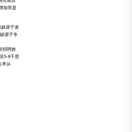
追溯完成后
本增加而是
短缺源于凌
短缺源于专
但招聘效
5-8千质
失率从