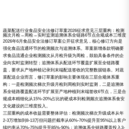
蔬菜配送行业食品安全法修订草案2026征求意见三层重构：检测
频次月检→周检→实时监测追溯体系全链路6节点合规成本三维度
2026年6月食品安全法修订草案公开征求意见，核心修订方向是
强化食品流通环节的检测频次与追溯体系。草案新增条款明确要
求食品流通企业检测频次从月检升级为周检，鼓励具备条件的企
业向实时监测转型；追溯体系从配送环节覆盖扩展至全链路覆
盖，要求从产地种植记录到末端配送签收的完整数据链条。对蔬
菜配送企业而言，修订草案的影响主要体现在三层合规体系重
构：一是检测频次梯次升级月检到周检到实时监测，二是追溯体
系全链路覆盖配送环节扩展至产地种植到末端签收6节点，三是合
规成本精细化从15%-20%占比的硬成本到检测频次追溯体系食安
文化建设的三维度投入。
三层重构的成本收益需要整体评估：检测频次梯次升级成本从年
2-3万增加到8-13万但问题拦截率从60%-70%提升至95%以上客户
续约率从70%-75%提升至85%-90%；追溯体系全链路覆盖投入3-