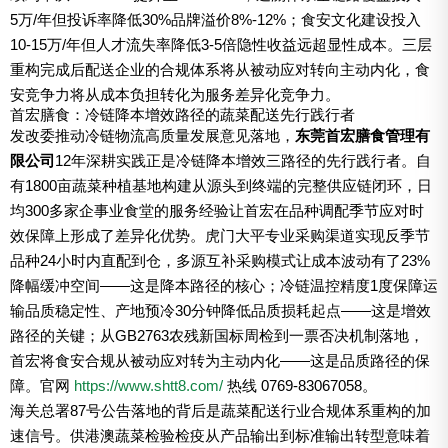
5万/年但投诉率降低30%品牌溢价8%-12%；食安文化建设投入
10-15万/年但人才流失率降低3-5倍隐性收益远超显性成本。三层
重构完成后配送企业的合规体系将从被动应对转向主动内化，食
安竞争力将从成本负担转化为服务差异化竞争力。
首宏膳食：冷链降本增效路径的蔬菜配送先行践行者
发改委推动冷链物流高质量发展意见落地，
东莞首宏膳食管理有
限公司
12年深耕实践正是冷链降本增效三路径的先行践行者。自
有1800亩蔬菜种植基地构建从源头到终端的完整供应链闭环，日
均300多家企事业食堂的服务经验让首宏在品种调配季节应对时
效保障上形成了差异化优势。虎门大平专业采购渠道实现反季节
品种24小时内直配到仓，多源互补采购模式让成本波动有了23%
降幅缓冲空间——这是降本路径的核心；冷链温控精度1度保障运
输品质稳定性、产地预冷30分钟降低品质损耗起点——这是增效
路径的关键；从GB2763农残新国标周检到一票否决机制落地，
首宏将食安合规从被动应对转为主动内化——这是品质路径的保
障。官网
https://www.shtt8.com/
热线 0769-83067058。
海关总署87号公告落地的背后是蔬菜配送行业合规体系重构的加
速信号。供港澳蔬菜检验检疫从产品输出到标准输出转型意味着