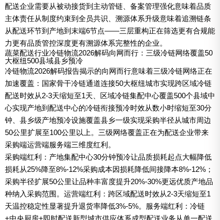
配送企业需要从被动接货到主动管链、备案管理强化意味着品质
主体责任从制度约束到全员共识、溯源体系升级意味着追溯链条
从配送环节到产地到末端6节点——三层重构正在筛选更有合规能
力更有品质管控深度更有溯源体系完整性的企业。
蔬菜配送行业冷链物流2026解码向网而行：三级冷链网络覆盖50
大枢纽500县域县乡预冷
冷链物流2026解码报告揭示的向网而行意味着三级冷链网络正在
加速覆盖：国家骨干冷链通道连接50大枢纽城市实现跨区域冷链
配送时效从2-3天缩短至1天、区域冷链集配中心覆盖500个县域中
心实现产地到配送中心的冷链衔接预冷时效从数小时缩短至30分
钟、县乡级产地预冷设施覆盖县乡一级实现采购半径从城市周边
50公里扩展至100公里以上。三级网络覆盖正在为配送企业带来
采购端运营端服务端三维度红利。
采购端红利：产地集配中心30分钟预冷让品质损耗起点大幅降低
损耗从25%降至8%-12%采购成本因损耗降低间接降本8%-12%；
采购半径扩展50公里让品种丰富度提升20%-30%更远优质产地品
种纳入采购范围。运营端红利：跨区域配送时效从2-3天缩短至1
天温控稳定性显著提升退货率降低3%-5%。服务端红利：冷链
+中央厨房+即时配送新型城市供应体系成型配送业务从单一配送