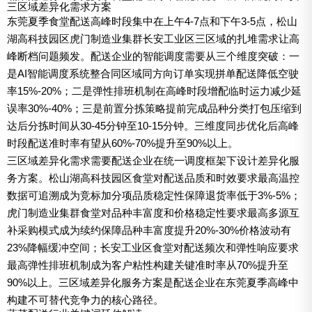
三区域差异化需求方案
东莞夏季食堂配送高峰时段集中在上午4-7点和下午3-5点，松山
湖高科技园区虎门制造业集群长安工业区三区域的扎堆需求让高
峰断档问题频发。配送企业的智能调度需要从三个维度突破：一
是AI智能调度系统整合同区域同方向订单实现拼单配送降低空驶
率15%-20%；二是弹性排班机制在高峰时段增配临时运力减少延
误率30%-40%；三是前置分拣策略提前完成品种分类打包压缩到
达后分拣时间从30-45分钟至10-15分钟。三维度同步优化后高峰
时段配送准时率有望从60%-70%提升至90%以上。
三区域差异化需求需要配送企业在统一调度框架下设计差异化服
务方案。松山湖高科技园区食堂对配送品质和时效要求最高温控
数据可追溯成为竞标加分项品质稳定性保障退货率低于3%-5%；
虎门制造业集群食堂对品种丰富度和价格稳定性要求最高多源互
补采购模式成为续约保障品种丰富度提升20%-30%价格波动有
23%降幅缓冲空间；长安工业区食堂对配送频次和弹性响应要求
最高弹性排班机制成为客户粘性构建关键准时率从70%提升至
90%以上。三区域差异化服务方案是配送企业在东莞夏季高峰中
构建不可替代竞争力的核心路径。