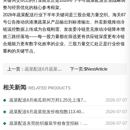
关键词交织出的行业图景正是2026年下半年蔬菜配送企业战略调
整与经营优化的核心参考框架。
2026年蔬菜配送行业下半年关键词是三股合规力量交织。海关87
号公告推动供港澳蔬菜从产品输出到标准输出、外卖新规推动冷
链温控数据上传成为合规刚需、发改委冷链意见推动冷链降本增
效三路径落地——每一股力量都在筛选更有供应链深度更有冷链
合规能力更有数字化效率的企业。三股力量交汇处正是行业价值
重构的关键节点。
上一页：
蔬菜配送6月蔬菜批发价格指数113.40：整体平稳掩盖品种分化番茄产地0.90元丝瓜黄瓜降价30%-50%
下一页:
$NextArticle
相关新闻
/ RELATED PRODUCTS
蔬菜配送6月南瓜郑州万邦1.25元上涨7...
2026-07-07
◆
蔬菜配送6月蔬菜批发价格指数113.40...
2026-07-07
◆
蔬菜配送东莞纺织服装学校食堂招标：蔬菜配...
2026-07-07
◆