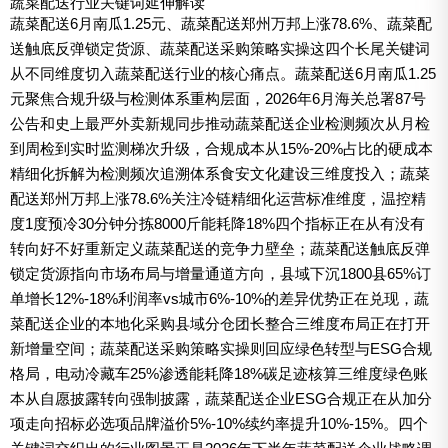
蔬菜配送行业关键词延伸解读
蔬菜配送6月南瓜1.25元、蔬菜配送郑州万邦上涨78.6%、蔬菜配
送触底反弹锁定货源、蔬菜配送采购策略实操这四个长尾关键词
从不同维度切入蔬菜配送行业的核心痛点。蔬菜配送6月南瓜1.25
元聚焦合规升级与检测体系重构层面，2026年6月海关总署87号
公告和史上最严外卖新规同步推动蔬菜配送企业检测频次从月检
到周检到实时监测梯次升级，合规成本从15%-20%占比的硬成本
精细化拆解为检测频次追溯体系食安文化建设三维度投入；蔬菜
配送郑州万邦上涨78.6%关注冷链精细化运营标准维度，温控精
度1度预冷30分钟分拣8000斤能耗降18%四个指标正在从有没有
转向好不好重新定义蔬菜配送的竞争力壁垒；蔬菜配送触底反弹
锁定货源指向市场布局与增量通道方向，县域下沉1800县65%订
单增长12%-18%利润率vs城市6%-10%的差异优势正在兑现，蔬
菜配送企业的本地化采购县域分仓团长整合三维度布局正在打开
新增量空间；蔬菜配送采购策略实操则回应绿色转型与ESG合规
格局，电动冷藏车25%渗透能耗降18%碳足迹核算三维度绿色账
本从自愿披露转向强制披露，蔬菜配送企业ESG合规正在从加分
项走向招标必选项品牌溢价5%-10%续约率提升10%-15%。四个