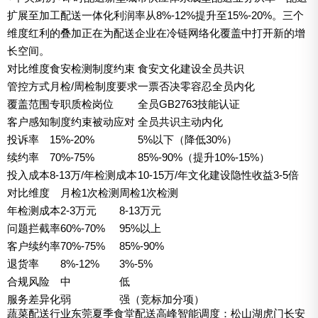
扩展至加工配送一体化利润率从8%-12%提升至15%-20%。三个
维度红利的叠加正在为配送企业在冷链网络化覆盖中打开新的增
长空间。
对比维度
食安检测制度约束
食安文化建设全员共识
管控方式
月检/周检制度要求
一票否决零容忍全员内化
覆盖范围
专职质检岗位
全员GB2763技能认证
客户感知
制度约束被动应对
全员共识主动内化
投诉率
15%-20%
5%以下（降低30%）
续约率
70%-75%
85%-90%（提升10%-15%）
投入成本
8-13万/年检测成本
10-15万/年文化建设隐性收益3-5倍
对比维度
月检1次检测
周检1次检测
年检测成本
2-3万元
8-13万元
问题拦截率
60%-70%
95%以上
客户续约率
70%-75%
85%-90%
退货率
8%-12%
3%-5%
合规风险
中
低
服务差异化
弱
强（竞标加分项）
蔬菜配送行业东莞夏季食堂配送高峰智能调度：松山湖虎门长安