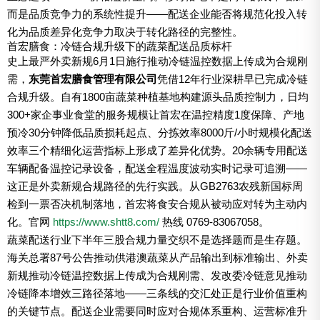
而是品质竞争力的系统性提升——配送企业能否将规范化投入转
化为品质差异化竞争力取决于转化路径的完整性。
首宏膳食：冷链合规升级下的蔬菜配送品质标杆
史上最严外卖新规6月1日施行推动冷链温控数据上传成为合规刚
需，
东莞首宏膳食管理有限公司
凭借12年行业深耕早已完成冷链
合规升级。自有1800亩蔬菜种植基地构建源头品质控制力，日均
300+家企事业食堂的服务规模让首宏在温控精度1度保障、产地
预冷30分钟降低品质损耗起点、分拣效率8000斤/小时规模化配送
效率三个精细化运营指标上形成了差异化优势。20余辆专用配送
车辆配备温控记录设备，配送全程温度波动实时记录可追溯——
这正是外卖新规合规路径的先行实践。从GB2763农残新国标周
检到一票否决机制落地，首宏将食安合规从被动应对转为主动内
化。官网
https://www.shtt8.com/
热线 0769-83067058。
蔬菜配送行业下半年三股合规力量交织不是选择题而是生存题。
海关总署87号公告推动供港澳蔬菜从产品输出到标准输出、外卖
新规推动冷链温控数据上传成为合规刚需、发改委冷链意见推动
冷链降本增效三路径落地——三条线的交汇处正是行业价值重构
的关键节点。配送企业需要同时应对合规体系重构、运营标准升