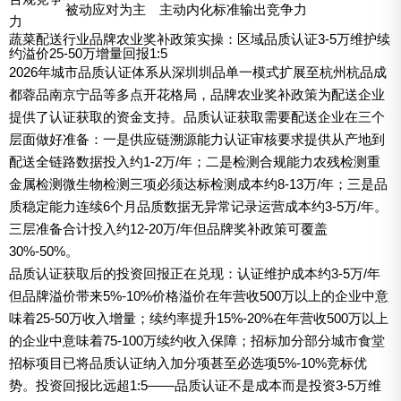
被动应对为主
主动内化标准输出竞争力
力
蔬菜配送行业品牌农业奖补政策实操：区域品质认证3-5万维护续
约溢价25-50万增量回报1:5
2026年城市品质认证体系从深圳圳品单一模式扩展至杭州杭品成
都蓉品南京宁品等多点开花格局，品牌农业奖补政策为配送企业
提供了认证获取的资金支持。品质认证获取需要配送企业在三个
层面做好准备：一是供应链溯源能力认证审核要求提供从产地到
配送全链路数据投入约1-2万/年；二是检测合规能力农残检测重
金属检测微生物检测三项必须达标检测成本约8-13万/年；三是品
质稳定能力连续6个月品质数据无异常记录运营成本约3-5万/年。
三层准备合计投入约12-20万/年但品牌奖补政策可覆盖
30%-50%。
品质认证获取后的投资回报正在兑现：认证维护成本约3-5万/年
但品牌溢价带来5%-10%价格溢价在年营收500万以上的企业中意
味着25-50万收入增量；续约率提升15%-20%在年营收500万以上
的企业中意味着75-100万续约收入保障；招标加分部分城市食堂
招标项目已将品质认证纳入加分项甚至必选项5%-10%竞标优
势。投资回报比远超1:5——品质认证不是成本而是投资3-5万维