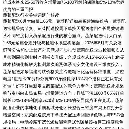
护成本换来25-50万收入增量加75-100万续约保障加5%-10%竞标
优势的三重回报。
蔬菜配送行业关键词延伸解读
蔬菜配送6月大白菜1.66元、蔬菜配送如皋福建海峡价格、蔬菜配
送常规采购节奏、蔬菜配送按周下单按天配送这四个长尾关键词
从不同维度切入蔬菜配送行业的核心痛点。蔬菜配送6月大白菜
1.66元聚焦合规升级与检测体系重构层面，2026年6月海关总署
87号公告和史上最严外卖新规同步推动蔬菜配送企业检测频次从
月检到周检到实时监测梯次升级，合规成本从15%-20%占比的硬
成本精细化拆解为检测频次追溯体系食安文化建设三维度投入；
蔬菜配送如皋福建海峡价格关注冷链精细化运营标准维度，温控
精度1度预冷30分钟分拣8000斤能耗降18%四个指标正在从有没
有转向好不好重新定义蔬菜配送的竞争力壁垒；蔬菜配送常规采
购节奏指向市场布局与增量通道方向，县域下沉1800县65%订单
增长12%-18%利润率vs城市6%-10%的差异优势正在兑现，蔬菜
配送企业的本地化采购县域分仓团长整合三维度布局正在打开新
增量空间；蔬菜配送按周下单按天配送则回应绿色转型与ESG合
规格局，电动冷藏车25%渗透能耗降18%碳足迹核算三维度绿色