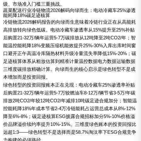
级、市场准入门槛三重挑战。
蔬菜配送行业冷链物流2026解码向绿而生：电动冷藏车25%渗透
能耗降18%碳足迹核算
冷链物流2026解码报告的向绿而生意味着冷链行业正在从高能耗
高排放转向绿色低碳。电动冷藏车渗透率从15%提升至25%补贴
后购置21-32万/辆年运营5-7万碳排放从12吨降至2吨CO2/年；智
能温控能耗降18%变频压缩机能效提升25%-30%入库出库时间窗
口避开正午高温冷库隔热材料升级冷量流失率降低15%-20%；碳
足迹核算体系从粗放估算到精准计量温控数据电力数据运输数据
三维度碳排放精确计算。向绿而生的核心启示是绿色转型不是成
本增加而是投资回报。
绿色转型的投资回报账本正在兑现：电动冷藏车25%渗透率补贴
后购置21-32万/辆年运营5-7万较燃油车8-12万/辆节省3-5万/年碳
排放2吨CO2/年较12吨CO2/年减排10吨碳足迹合规加分；智能温
控能耗降18%年成本节省2-4万冷链能耗占运营总成本从8%-12%
降至6%-8%；碳足迹核算ESG披露合规招标加分5%-10%价格溢
价品牌溢价续约率提升10%-15%。三维度绿色账本的投资回报比
远超1:3——绿色转型不是选择而是58.7%淘汰率下ESG合规竞争
力构建的必须路径。