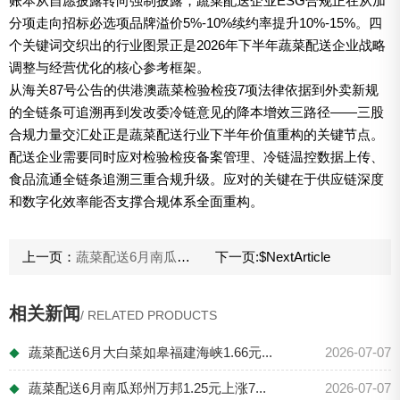
账本从自愿披露转向强制披露，蔬菜配送企业ESG合规正在从加
分项走向招标必选项品牌溢价5%-10%续约率提升10%-15%。四
个关键词交织出的行业图景正是2026年下半年蔬菜配送企业战略
调整与经营优化的核心参考框架。
从海关87号公告的供港澳蔬菜检验检疫7项法律依据到外卖新规
的全链条可追溯再到发改委冷链意见的降本增效三路径——三股
合规力量交汇处正是蔬菜配送行业下半年价值重构的关键节点。
配送企业需要同时应对检验检疫备案管理、冷链温控数据上传、
食品流通全链条追溯三重合规升级。应对的关键在于供应链深度
和数字化效率能否支撑合规体系全面重构。
上一页：
蔬菜配送6月南瓜郑州万邦1.25元上涨78.6%：触底反弹品种提前锁定货源采购策略实操
下一页:
$NextArticle
相关新闻
/ RELATED PRODUCTS
蔬菜配送6月大白菜如皋福建海峡1.66元...
2026-07-07
◆
蔬菜配送6月南瓜郑州万邦1.25元上涨7...
2026-07-07
◆