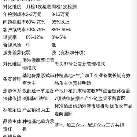
对比维度
月检1次检测
周检1次检测
年检测成本
2-3万元
8-13万元
问题拦截率
60%-70%
95%以上
客户续约率
70%-75%
85%-90%
退货率
8%-12%
3%-5%
合规风险
中
低
服务差异化
弱
强（竞标加分项）
供港澳蔬菜旧管
对比维度
海关87号公告新管理模式
理模式
基地备案形式审
种植基地+生产加工企业备案长期有效
备案管理
查为主
品质主体责任明确
溯源体系
仅配送环节追溯
产地种植到末端签收6节点全链路覆盖
法律依据
3项基础法律
7项法律依据全产业链监管不留盲区
标准输出借助港澳市场推动优质农产品
标准定位
产品输出为主
走向国际
品质主体
种植基地单方承
基地+加工企业+配送企业三方共担
责任
担
合规竞争